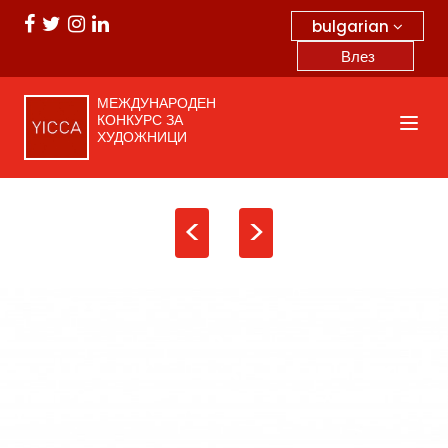
bulgarian
Влез
МЕЖДУНАРОДЕН
КОНКУРС ЗА
ХУДОЖНИЦИ
<
>