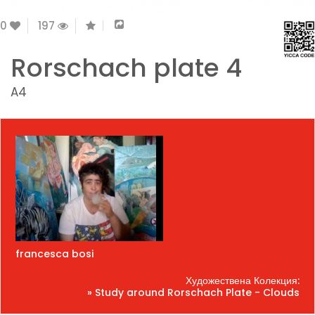
0
197
Rorschach plate 4
A4
francesca bosi
Художествена Колекция:
» Study around Rorschach Plate - Clouds