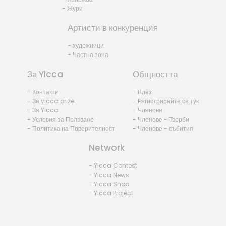
- Жури
Артисти в конкуренция
- художници
- Частна зона
За Yicca
Общността
- Контакти
- Влез
- За yicca prize
- Регистрирайте се тук
- За Yicca
- Членове
- Условия за Ползване
- Членове - Творби
- Политика на Поверителност
- Членове - събития
Network
- Yicca Contest
- Yicca News
- Yicca Shop
- Yicca Project