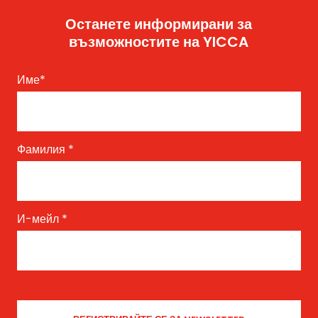
Останете информирани за
възможностите на YICCA
Име
*
Фамилия
*
И-мейл
*