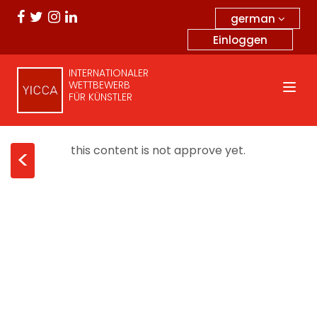
german
Einloggen
INTERNATIONALER
WETTBEWERB
FÜR KÜNSTLER
this content is not approve yet.
<