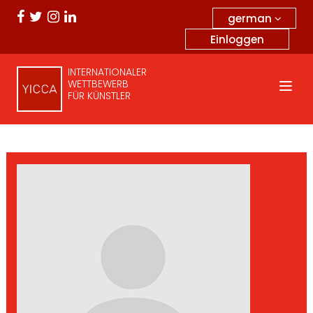
german
Einloggen
INTERNATIONALER
WETTBEWERB
FÜR KÜNSTLER