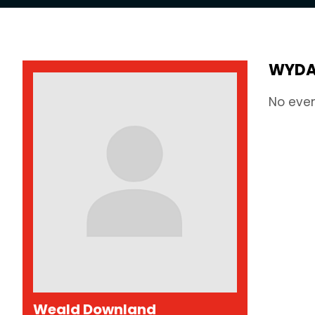
WYDA
No eve
Weald Downland