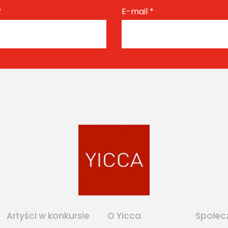
*
E-mail
*
Artyści w konkursie
O Yicca
Społec