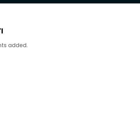
I
nts added.