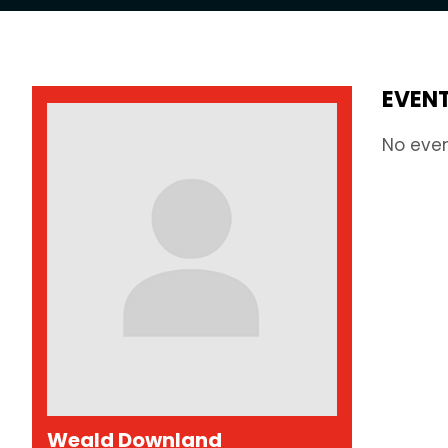
EVENT
No eve
Weald Downland