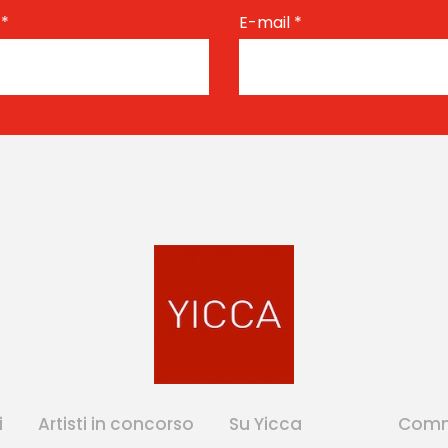
e
*
E-mail
*
i
Artisti in concorso
Su Yicca
Comm