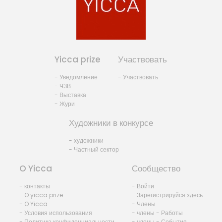
Yicca prize
Участвовать
- Уведомление
- Участвовать
- ЧЗВ
- Выставка
- Жури
Художники в конкурсе
- художники
- Частный сектор
O Yicca
Сообщество
- контакты
- Войти
- O yicca prize
- Зарегистрируйся здесь
- O Yicca
- Члены
- Условия использования
- члены - Работы
- Политика конфиденциальности
- члены - События