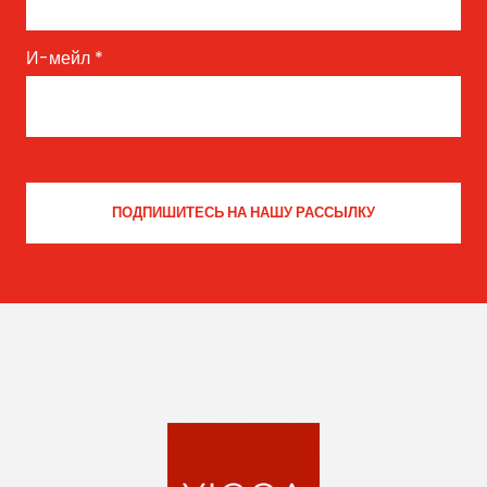
И-мейл
*