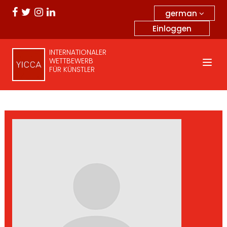
german
Einloggen
INTERNATIONALER
WETTBEWERB
FÜR KÜNSTLER