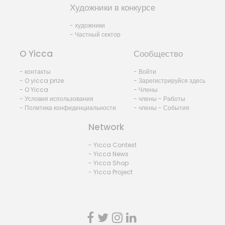
Художники в конкурсе
- художники
- Частный сектор
O Yicca
Сообщество
- контакты
- Войти
- O yicca prize
- Зарегистрируйся здесь
- O Yicca
- Члены
- Условия использования
- члены - Работы
- Политика конфиденциальности
- члены - События
Network
- Yicca Contest
- Yicca News
- Yicca Shop
- Yicca Project