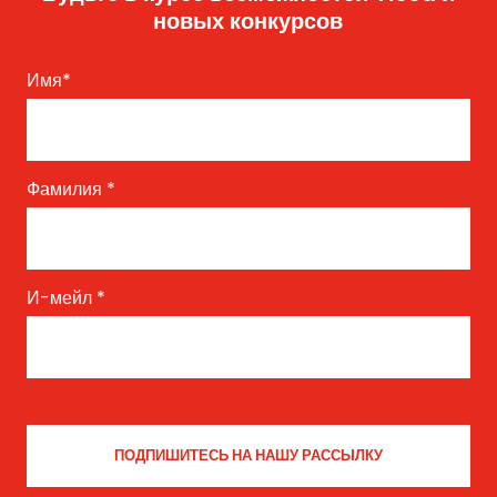
новых конкурсов
Имя
*
Фамилия
*
И-мейл
*