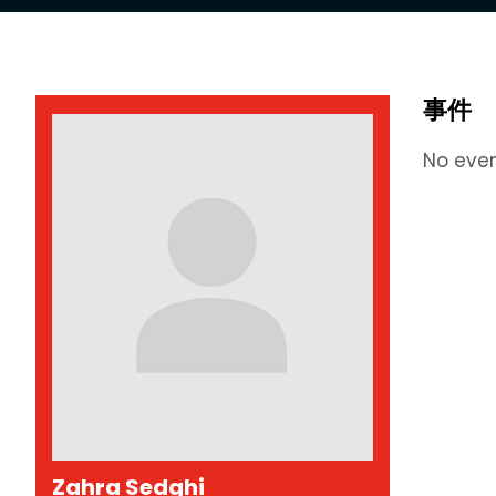
事件
No eve
Zahra Sedghi