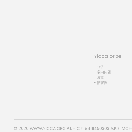
Yicca prize
- 公告
- 常问问题
- 展覽
- 陪審團
© 2026
WWW.YICCA.ORG
P.I. - C.F. 94111450303 A.P.S. MO