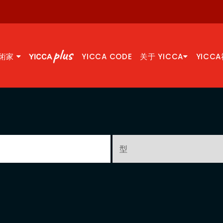
術家
YICCA CODE
关于 YICCA
YICC