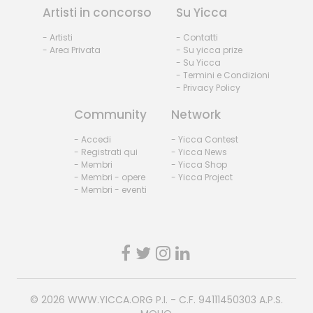
Artisti in concorso
Su Yicca
- Artisti
- Contatti
- Area Privata
- Su yicca prize
- Su Yicca
- Termini e Condizioni
- Privacy Policy
Community
Network
- Accedi
- Yicca Contest
- Registrati qui
- Yicca News
- Membri
- Yicca Shop
- Membri - opere
- Yicca Project
- Membri - eventi
© 2026
WWW.YICCA.ORG
P.I. - C.F. 94111450303 A.P.S.