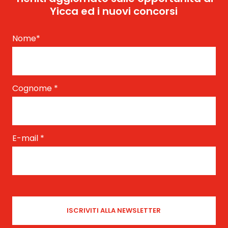
Yicca ed i nuovi concorsi
Nome
*
Cognome
*
E-mail
*