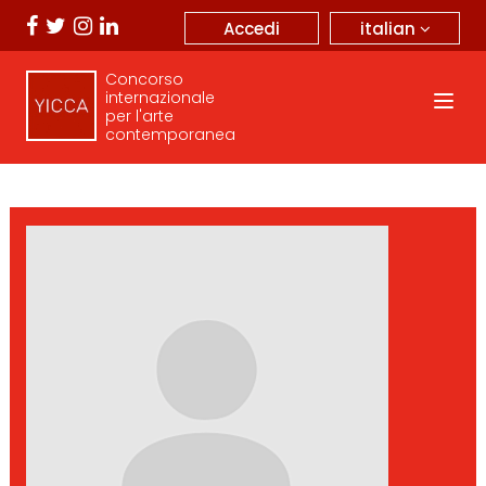
italian
Accedi
Concorso
internazionale
per l'arte
contemporanea