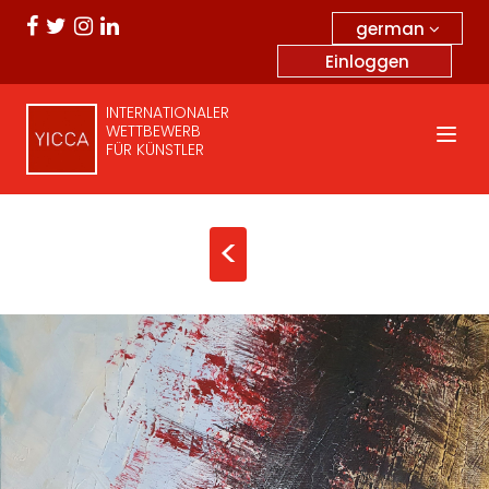
german
Einloggen
INTERNATIONALER
WETTBEWERB
FÜR KÜNSTLER
<