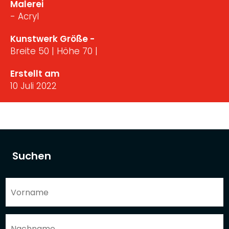
Malerei
- Acryl
Kunstwerk Größe -
Breite 50 | Höhe 70 |
Erstellt am
10 Juli 2022
Suchen