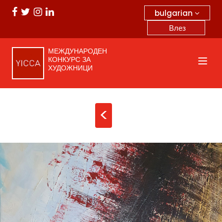
bulgarian
Влез
МЕЖДУНАРОДЕН
КОНКУРС ЗА
ХУДОЖНИЦИ
<