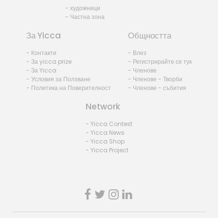
- художници
- Частна зона
За Yicca
Общността
- Контакти
- Влез
- За yicca prize
- Регистрирайте се тук
- За Yicca
- Членове
- Условия за Ползване
- Членове - Творби
- Политика на Поверителност
- Членове - събития
Network
- Yicca Contest
- Yicca News
- Yicca Shop
- Yicca Project