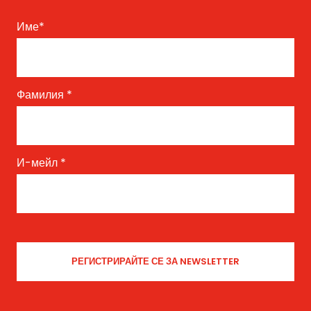
Име
*
Фамилия
*
И-мейл
*