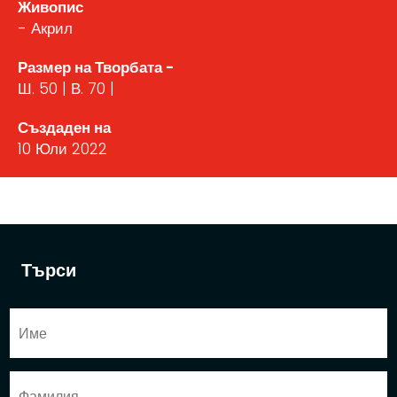
Живопис
- Акрил
Размер на Творбата -
Ш. 50 | В. 70 |
Създаден на
10 Юли 2022
Търси