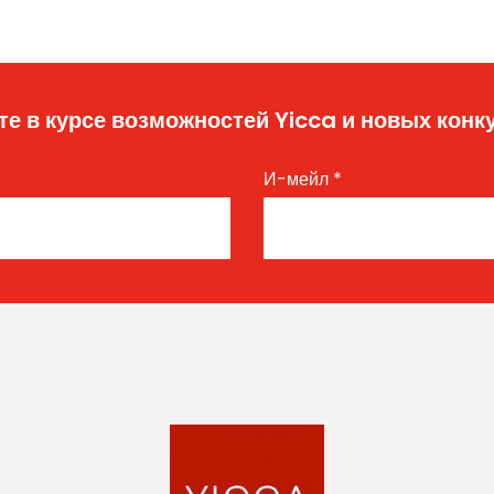
те в курсе возможностей Yicca и новых конк
И-мейл
*