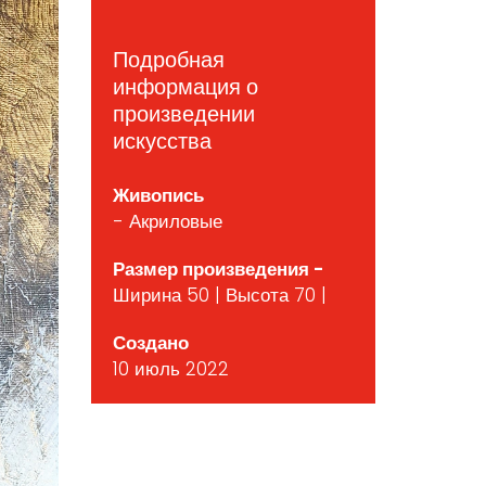
Подробная
информация о
произведении
искусства
Живопись
- Акриловые
Размер произведения -
Ширина 50 | Высота 70 |
Создано
10 июль 2022