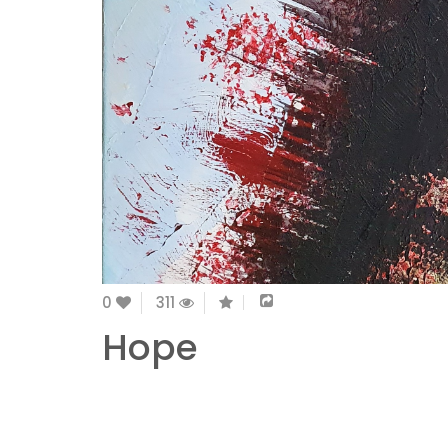
0
311
Hope