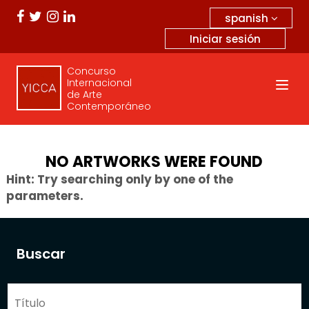
spanish
Iniciar sesión
Concurso
Internacional
de Arte
Contemporáneo
NO ARTWORKS WERE FOUND
Hint: Try searching only by one of the
parameters.
Buscar