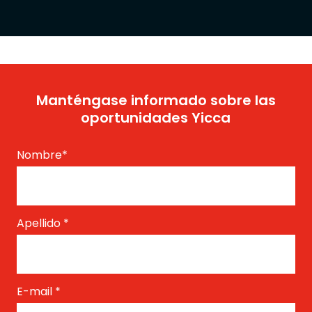
Manténgase informado sobre las
oportunidades Yicca
Nombre
*
Apellido
*
E-mail
*