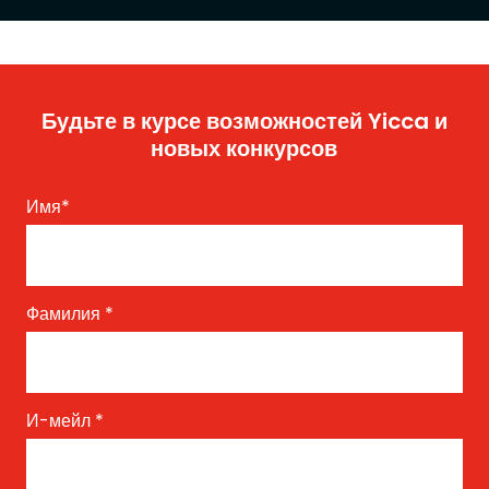
Будьте в курсе возможностей Yicca и
новых конкурсов
Имя
*
Фамилия
*
И-мейл
*