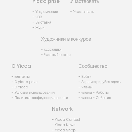
Yicca prize
Участвовать
- Уведомление
- Участвовать
- ЧЗВ
- Выставка
- Жури
Художники в конкурсе
- художники
- Частный сектор
O Yicca
Сообщество
- контакты
- Войти
- O yicca prize
- Зарегистрируйся здесь
- O Yicca
- Члены
- Условия использования
- члены - Работы
- Политика конфиденциальности
- члены - События
Network
- Yicca Contest
- Yicca News
- Yicca Shop