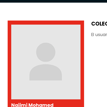
COLE
El usua
Najimi Mohamed