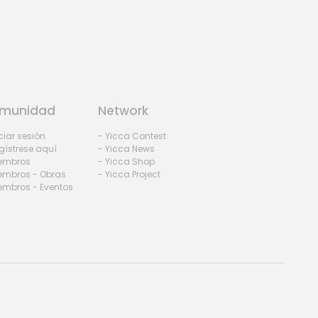
munidad
Network
iciar sesión
- Yicca Contest
gístrese aquí
- Yicca News
iembros
- Yicca Shop
embros - Obras
- Yicca Project
embros - Eventos