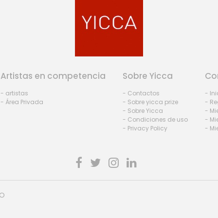
Artistas en competencia
Sobre Yicca
Co
- artistas
- Contactos
- In
- Área Privada
- Sobre yicca prize
- Re
- Sobre Yicca
- M
- Condiciones de uso
- Mi
- Privacy Policy
- Mi
HO