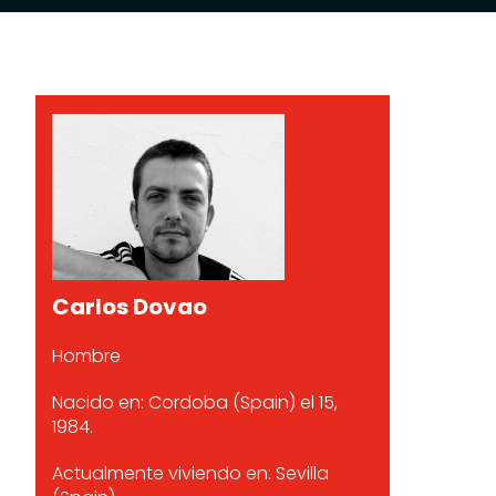
Carlos Dovao
Hombre
Nacido en: Cordoba (Spain) el 15,
1984.
Actualmente viviendo en: Sevilla