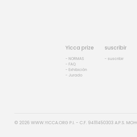
Yicca prize
suscribir
- NORMAS
- suscribir
- FAQ
- Exhibiciòn
- Jurado
© 2026
WWW.YICCA.ORG
P.I. - C.F. 94111450303 A.P.S. MO