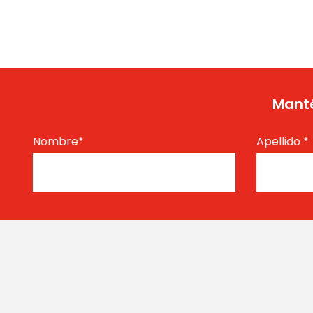
Manté
Nombre
*
Apellido
*