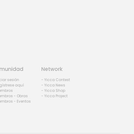
munidad
Network
iciar sesión
- Yicca Contest
gístrese aquí
- Yicca News
iembros
- Yicca Shop
embros - Obras
- Yicca Project
embros - Eventos