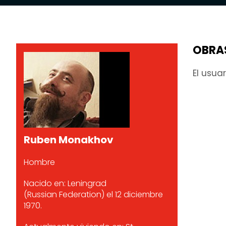
OBRA
El usua
Ruben Monakhov
Hombre
Nacido en: Leningrad
(Russian Federation) el 12 diciembre
1970.