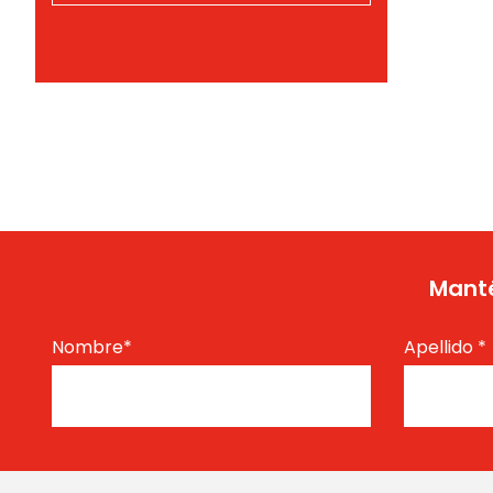
Manté
Nombre
*
Apellido
*