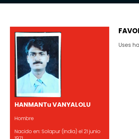
FAVO
Uses ha
HANMANTu VANYALOLU
Hombre
Nacido en: Solapur (India) el 21 junio
1971.