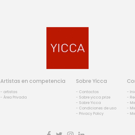
Artistas en competencia
Sobre Yicca
Co
- artistas
- Contactos
- In
- Área Privada
- Sobre yicca prize
- Re
- Sobre Yicca
- M
- Condiciones de uso
- Mi
- Privacy Policy
- Mi