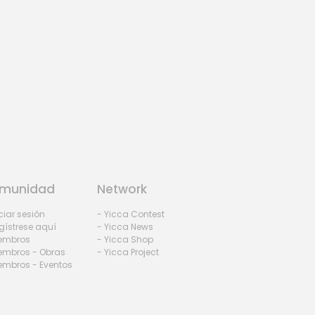
munidad
Network
iciar sesión
- Yicca Contest
gístrese aquí
- Yicca News
iembros
- Yicca Shop
embros - Obras
- Yicca Project
embros - Eventos