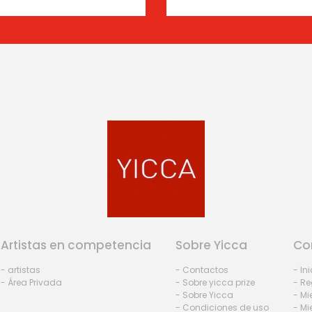
Artistas en competencia
Sobre Yicca
Co
- artistas
- Contactos
- In
- Área Privada
- Sobre yicca prize
- Re
- Sobre Yicca
- M
- Condiciones de uso
- Mi