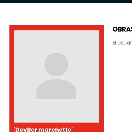
OBRA
El usua
'DovBer marchette'