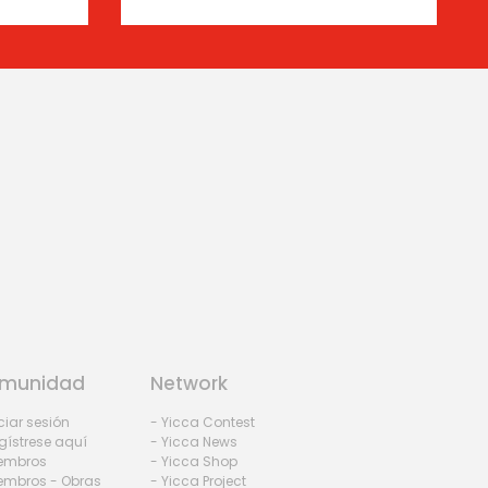
munidad
Network
iciar sesión
- Yicca Contest
gístrese aquí
- Yicca News
iembros
- Yicca Shop
embros - Obras
- Yicca Project