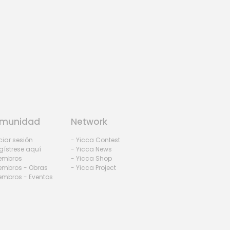
munidad
Network
iciar sesión
- Yicca Contest
gístrese aquí
- Yicca News
iembros
- Yicca Shop
embros - Obras
- Yicca Project
embros - Eventos