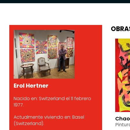
OBRA
Erol Hertner
Nacido en: Switzerland el 11 febrero
1977.
Actualmente viviendo en: Basel
Chaos
(Switzerland).
Pintur