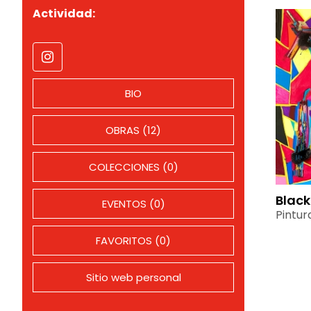
Actividad:
BIO
OBRAS (12)
COLECCIONES (0)
Black
EVENTOS (0)
Pintur
FAVORITOS (0)
Sitio web personal