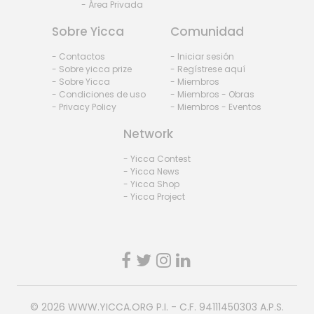
- Área Privada
Sobre Yicca
Comunidad
- Contactos
- Iniciar sesión
- Sobre yicca prize
- Regístrese aquí
- Sobre Yicca
- Miembros
- Condiciones de uso
- Miembros - Obras
- Privacy Policy
- Miembros - Eventos
Network
- Yicca Contest
- Yicca News
- Yicca Shop
- Yicca Project
© 2026
WWW.YICCA.ORG
P.I. - C.F. 94111450303 A.P.S.