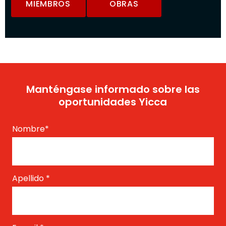
MIEMBROS
OBRAS
Manténgase informado sobre las
oportunidades Yicca
Nombre
*
Apellido
*