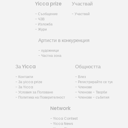
Yicca prize
Участвай
- Съобщение
- Участвай
- ЧЗВ
- Изложба
- Жури
Артисти в конкуренция
- художници
- Частна зона
За Yicca
Общността
- Контакти
- Влез
- За yicca prize
- Регистрирайте се тук
- За Yicca
- Членове
- Условия за Ползване
- Членове - Творби
- Политика на Поверителност
- Членове - събития
Network
- Yicca Contest
- Yicca News