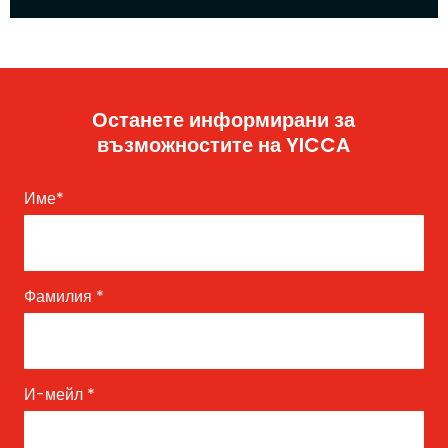
Останете информирани за
възможностите на YICCA
Име
*
Фамилия
*
И-мейл
*