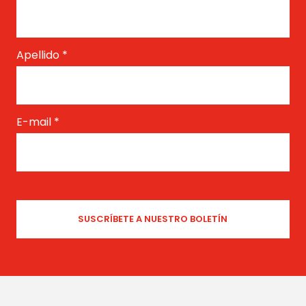
Apellido
*
E-mail
*