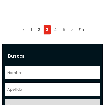
<
1
2
3
4
5
>
Fin
Buscar