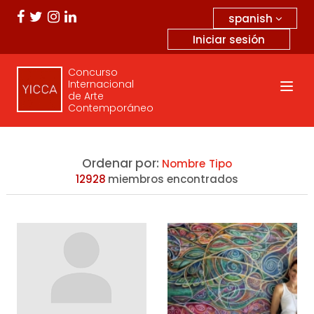
spanish
Iniciar sesión
Concurso
Internacional
de Arte
Contemporáneo
Ordenar por:
Nombre
Tipo
12928
miembros encontrados