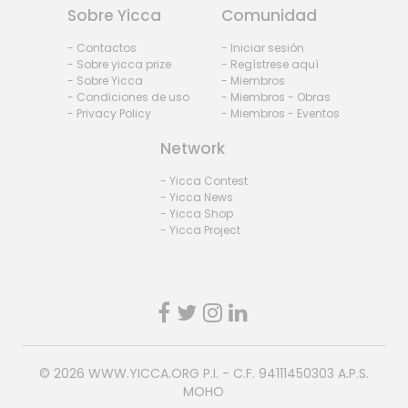
Sobre Yicca
Comunidad
- Contactos
- Iniciar sesión
- Sobre yicca prize
- Regístrese aquí
- Sobre Yicca
- Miembros
- Condiciones de uso
- Miembros - Obras
- Privacy Policy
- Miembros - Eventos
Network
- Yicca Contest
- Yicca News
- Yicca Shop
- Yicca Project
© 2026
WWW.YICCA.ORG
P.I. - C.F. 94111450303 A.P.S.
MOHO