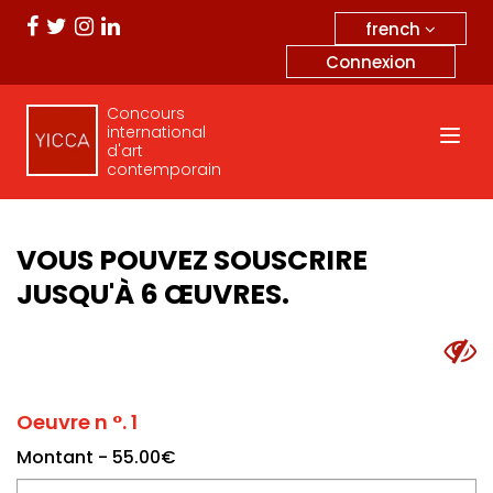
french
Connexion
Concours
international
d'art
contemporain
VOUS POUVEZ SOUSCRIRE
JUSQU'À 6 ŒUVRES.
Oeuvre n °. 1
Montant - 55.00€