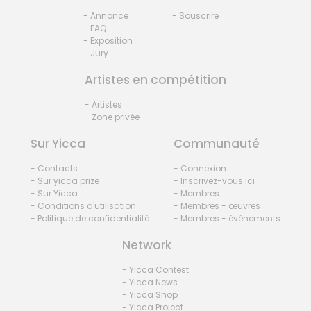
- Annonce
- Souscrire
- FAQ
- Exposition
- Jury
Artistes en compétition
- Artistes
- Zone privée
Sur Yicca
Communauté
- Contacts
- Connexion
- Sur yicca prize
- Inscrivez-vous ici
- Sur Yicca
- Membres
- Conditions d'utilisation
- Membres - œuvres
- Politique de confidentialité
- Membres - événements
Network
- Yicca Contest
- Yicca News
- Yicca Shop
- Yicca Project