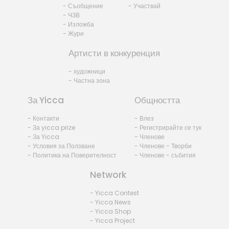
- Съобщение
- Участвай
- ЧЗВ
- Изложба
- Жури
Артисти в конкуренция
- художници
- Частна зона
За Yicca
Общността
- Контакти
- Влез
- За yicca prize
- Регистрирайте се тук
- За Yicca
- Членове
- Условия за Ползване
- Членове - Творби
- Политика на Поверителност
- Членове - събития
Network
- Yicca Contest
- Yicca News
- Yicca Shop
- Yicca Project