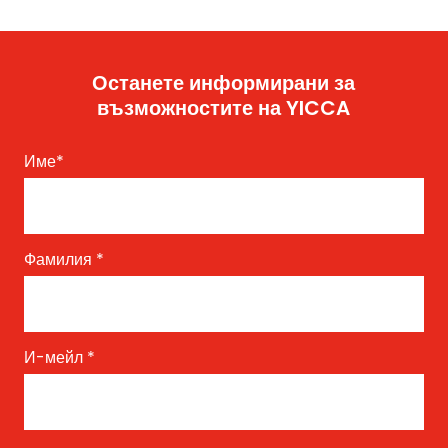
Останете информирани за
възможностите на YICCA
Име
*
Фамилия
*
И-мейл
*