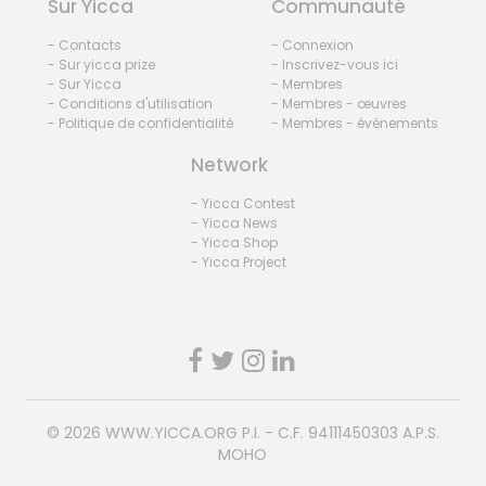
Sur Yicca
Communauté
- Contacts
- Connexion
- Sur yicca prize
- Inscrivez-vous ici
- Sur Yicca
- Membres
- Conditions d'utilisation
- Membres - œuvres
- Politique de confidentialité
- Membres - événements
Network
- Yicca Contest
- Yicca News
- Yicca Shop
- Yicca Project
© 2026
WWW.YICCA.ORG
P.I. - C.F. 94111450303 A.P.S.
MOHO