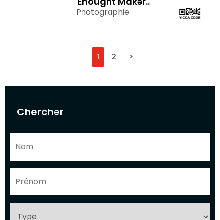
Enought Maker..
Photographie
1
2
>
Chercher