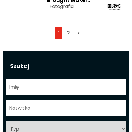
Enought Maker..
Fotografia
1
2
>
Szukaj