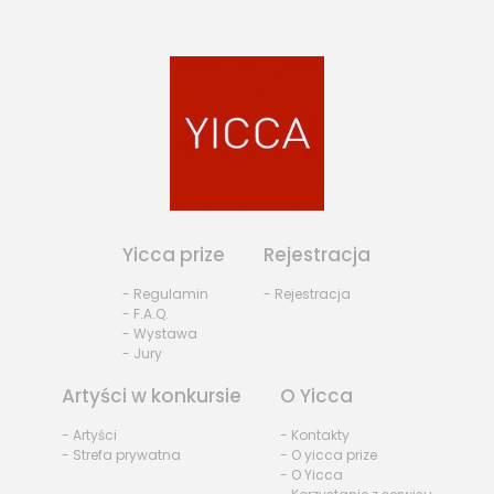
Yicca prize
Rejestracja
- Regulamin
- Rejestracja
- F.A.Q.
- Wystawa
- Jury
Artyści w konkursie
O Yicca
- Artyści
- Kontakty
- Strefa prywatna
- O yicca prize
- O Yicca