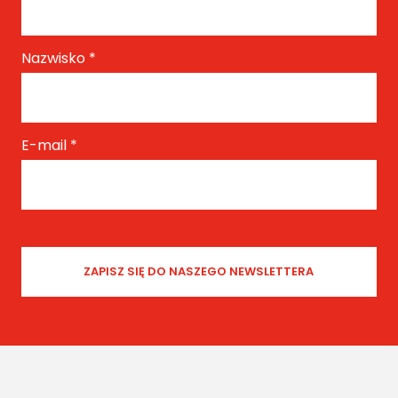
Nazwisko
*
E-mail
*