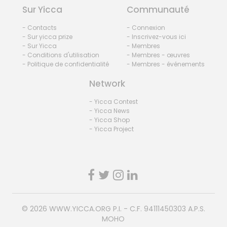
Sur Yicca
Communauté
- Contacts
- Connexion
- Sur yicca prize
- Inscrivez-vous ici
- Sur Yicca
- Membres
- Conditions d'utilisation
- Membres - œuvres
- Politique de confidentialité
- Membres - événements
Network
- Yicca Contest
- Yicca News
- Yicca Shop
- Yicca Project
© 2026
WWW.YICCA.ORG
P.I. - C.F. 94111450303 A.P.S.
MOHO