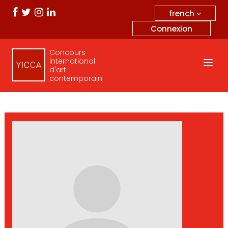
french
Connexion
Concours
international
d'art
contemporain