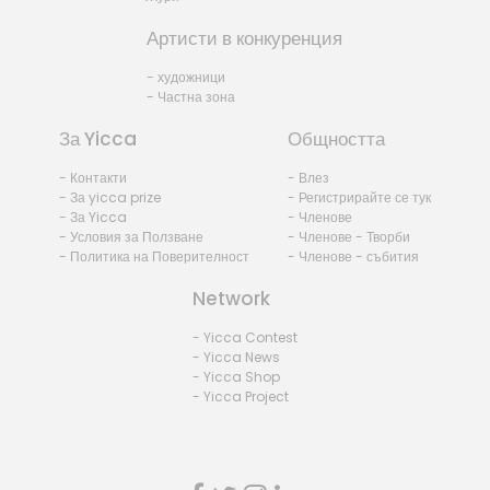
Артисти в конкуренция
- художници
- Частна зона
За Yicca
Общността
- Контакти
- Влез
- За yicca prize
- Регистрирайте се тук
- За Yicca
- Членове
- Условия за Ползване
- Членове - Творби
- Политика на Поверителност
- Членове - събития
Network
- Yicca Contest
- Yicca News
- Yicca Shop
- Yicca Project