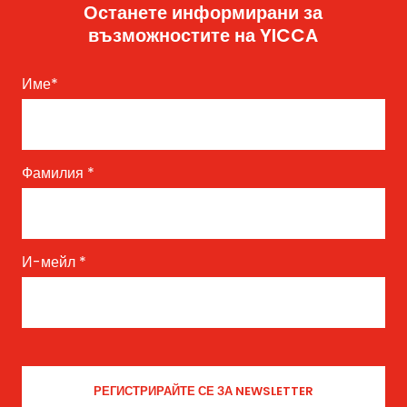
Останете информирани за
възможностите на YICCA
Име
*
Фамилия
*
И-мейл
*