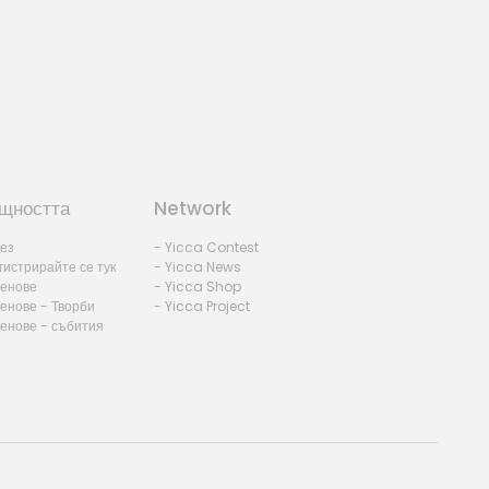
щността
Network
лез
- Yicca Contest
гистрирайте се тук
- Yicca News
ленове
- Yicca Shop
енове - Творби
- Yicca Project
ленове - събития