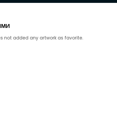
ИМИ
s not added any artwork as favorite.