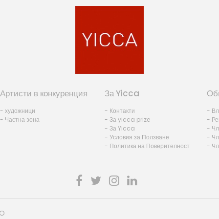
Артисти в конкуренция
За Yicca
Об
- художници
- Контакти
- В
- Частна зона
- За yicca prize
- Ре
- За Yicca
- Ч
- Условия за Ползване
- Чл
- Политика на Поверителност
- Ч
HO