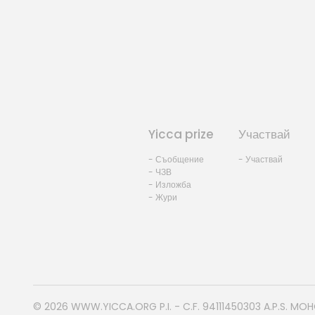
Yicca prize
Участвай
- Съобщение
- Участвай
- ЧЗВ
- Изложба
- Жури
© 2026
WWW.YICCA.ORG
P.I. - C.F. 94111450303 A.P.S. MO