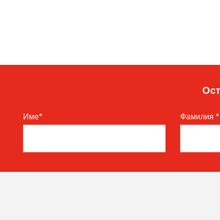
Ост
Име
*
Фамилия
*