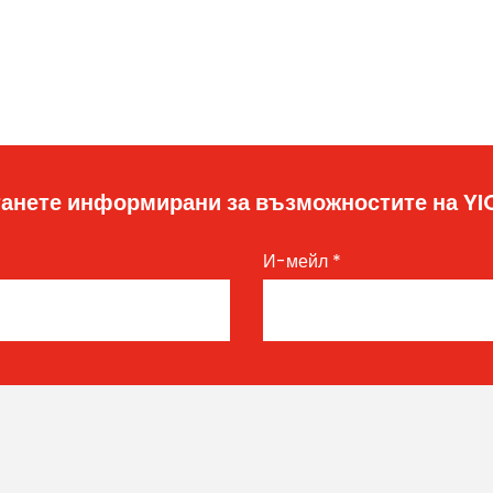
анете информирани за възможностите на Y
И-мейл
*