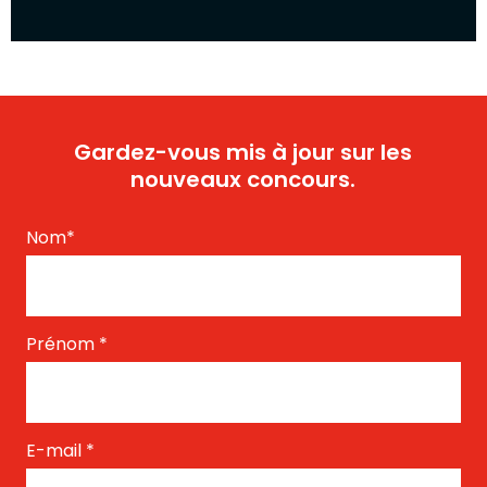
Gardez-vous mis à jour sur les
nouveaux concours.
Nom
*
Prénom
*
E-mail
*