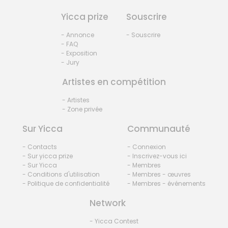
Yicca prize
Souscrire
- Annonce
- Souscrire
- FAQ
- Exposition
- Jury
Artistes en compétition
- Artistes
- Zone privée
Sur Yicca
Communauté
- Contacts
- Connexion
- Sur yicca prize
- Inscrivez-vous ici
- Sur Yicca
- Membres
- Conditions d'utilisation
- Membres - œuvres
- Politique de confidentialité
- Membres - événements
Network
- Yicca Contest