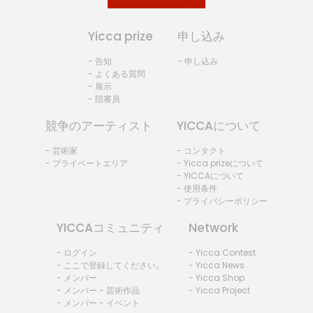
Yicca prize
申し込み
- 告知
- 申し込み
- よくある質問
- 展示
- 陪審員
競争のアーティスト
YICCAについて
- 芸術家
- コンタクト
- プライベートエリア
- Yicca prizeについて
- YICCAについて
- 使用条件
- プライバシーポリシー
YICCAコミュニティ
Network
- ログイン
- Yicca Contest
- ここで登録してください。
- Yicca News
- メンバー
- Yicca Shop
- メンバー - 芸術作品
- Yicca Project
- メンバー - イベント