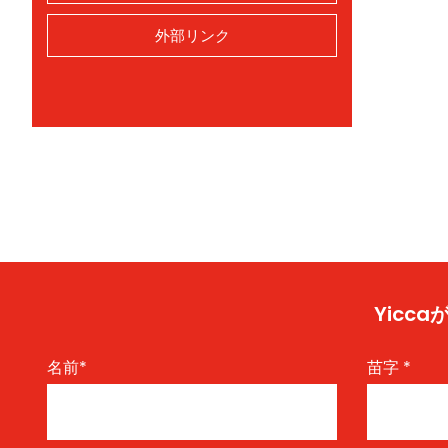
外部リンク
Yic
名前
*
苗字
*