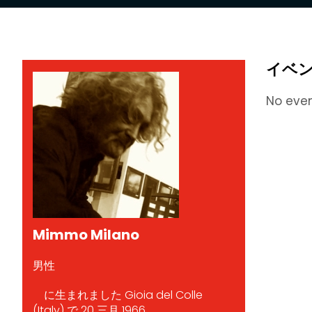
イベ
No eve
Mimmo Milano
男性
に生まれました Gioia del Colle
(Italy) で 20 三月 1966.