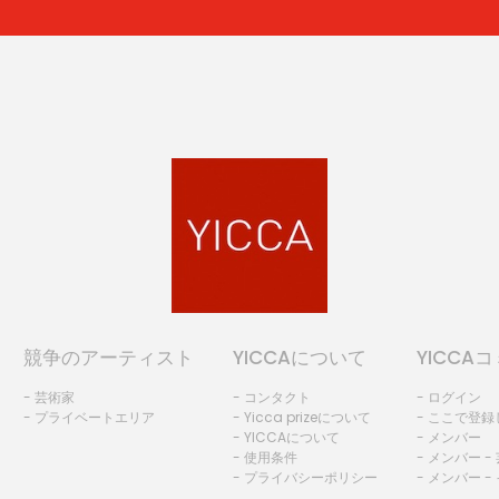
競争のアーティスト
YICCAについて
YICCA
- 芸術家
- コンタクト
- ログイン
- プライベートエリア
- Yicca prizeについて
- ここで登
- YICCAについて
- メンバー
- 使用条件
- メンバー -
- プライバシーポリシー
- メンバー -