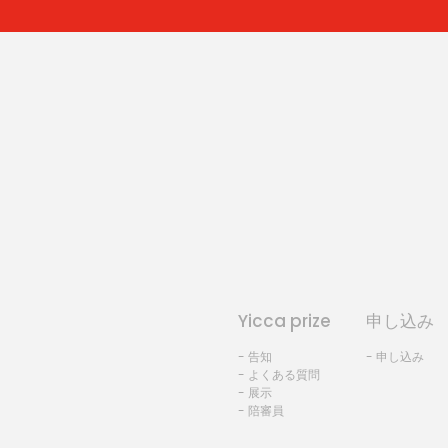
Yicca prize
申し込み
- 告知
- 申し込み
- よくある質問
- 展示
- 陪審員