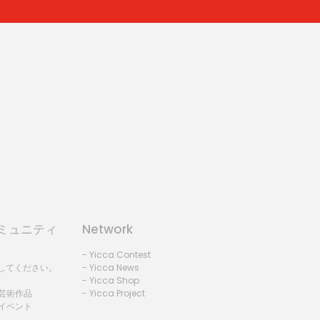
コミュニティ
Network
- Yicca Contest
録してください。
- Yicca News
- Yicca Shop
 芸術作品
- Yicca Project
 イベント