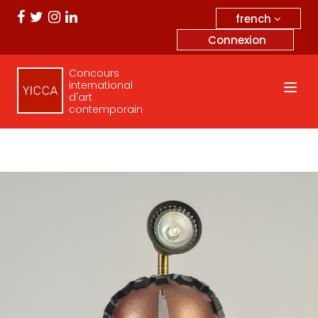
french
Connexion
Concours
international
d'art
contemporain