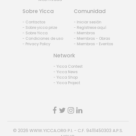
Sobre Yicca
Comunidad
- Contactos
- Iniciar sesión
- Sobre yicca prize
- Regístrese aquí
- Sobre Yicca
- Miembros
- Condiciones de uso
- Miembros - Obras
- Privacy Policy
- Miembros - Eventos
Network
- Yicca Contest
- Yicca News
- Yicca Shop
- Yicca Project
© 2026
WWW.YICCA.ORG
P.I. - C.F. 94111450303 A.P.S.