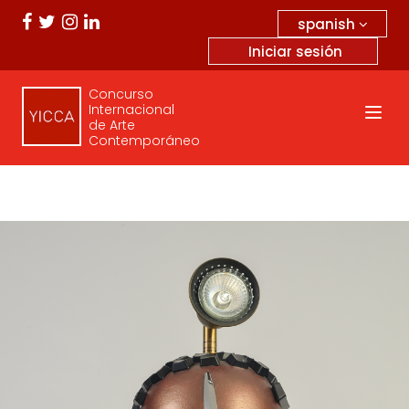
spanish
Iniciar sesión
Concurso
Internacional
de Arte
Contemporáneo