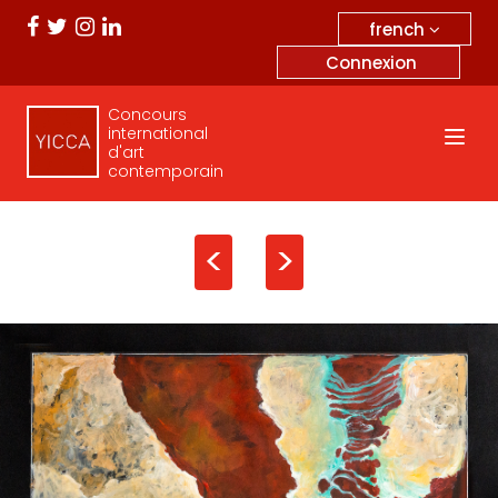
french
Connexion
Concours
international
d'art
contemporain
<
>