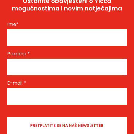
Ostanite obavješteni o Yicca
mogućnostima i novim natječajima
Ime
*
Prezime
*
E-mail
*