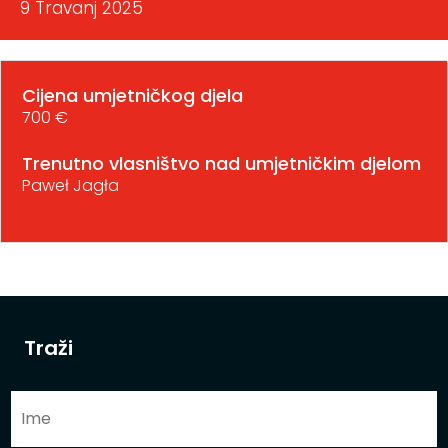
9 Travanj 2025
Cijena umjetničkog djela
700 €
Trenutno vlasništvo nad umjetničkim djelom
Paweł Jagła
Traži