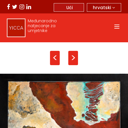
hrvatski
Ući
Međunarodno
natjecanje za
umjetnike
<
>