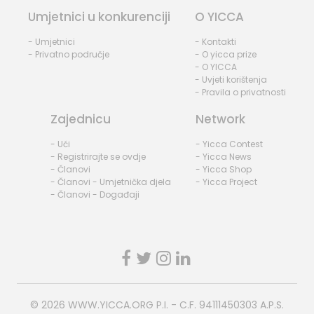
Umjetnici u konkurenciji
O YICCA
- Umjetnici
- Kontakti
- Privatno područje
- O yicca prize
- O YICCA
- Uvjeti korištenja
- Pravila o privatnosti
Zajednicu
Network
- Ući
- Yicca Contest
- Registrirajte se ovdje
- Yicca News
- Članovi
- Yicca Shop
- Članovi - Umjetnička djela
- Yicca Project
- Članovi - Događaji
© 2026
WWW.YICCA.ORG
P.I. - C.F. 94111450303 A.P.S.