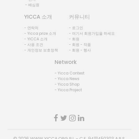
- 배심원
YICCA 소개
커뮤니티
- 연락처
- 로그인
- Yicca prize 소개
- 여기서 회원가입을 하세요
- YICCA 소개
- 회원
- 사용 조건
- 회원 - 작품
- 개인정보 보호정책
- 회원 - 행사
Network
- Yicca Contest
- Yicca News
- Yicca Shop
- Yicca Project
© 2026
WWW.YICCA.ORG
P.I. - C.F. 94111450303 A.P.S.