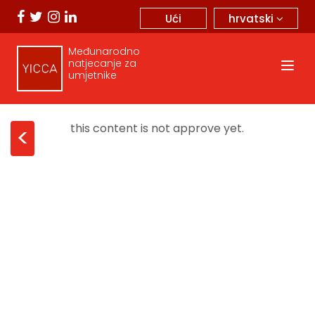
hrvatski
Ući
Međunarodno
natjecanje za
umjetnike
this content is not approve yet.
<