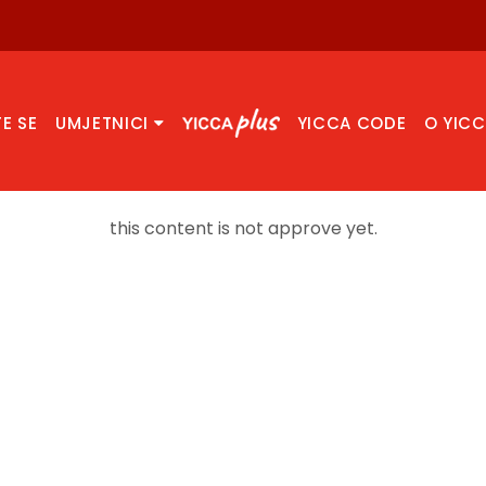
TE SE
UMJETNICI
YICCA CODE
O YIC
this content is not approve yet.