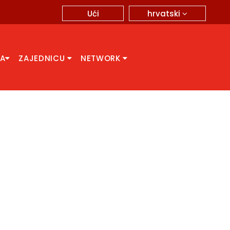
hrvatski
Ući
CA
ZAJEDNICU
NETWORK