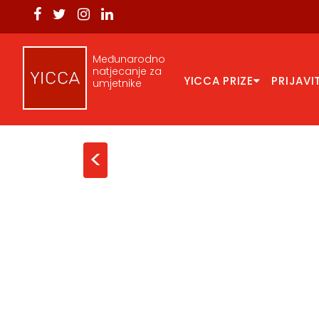
Međunarodno
natjecanje za
YICCA PRIZE
PRIJAVI
umjetnike
<