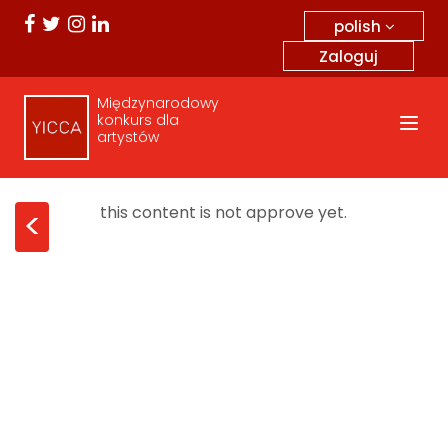
polish
Zaloguj
Międzynarodowy
konkurs dla
artystów
this content is not approve yet.
<