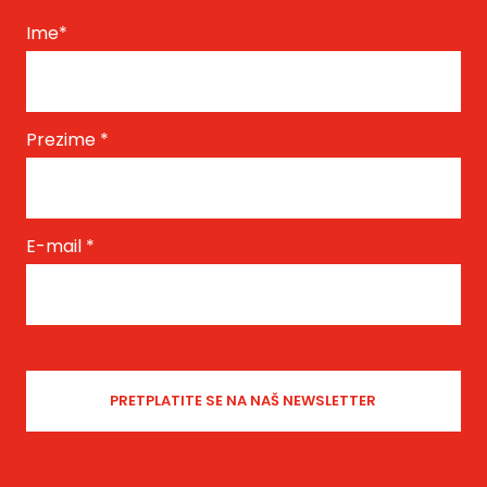
Ime
*
Prezime
*
E-mail
*