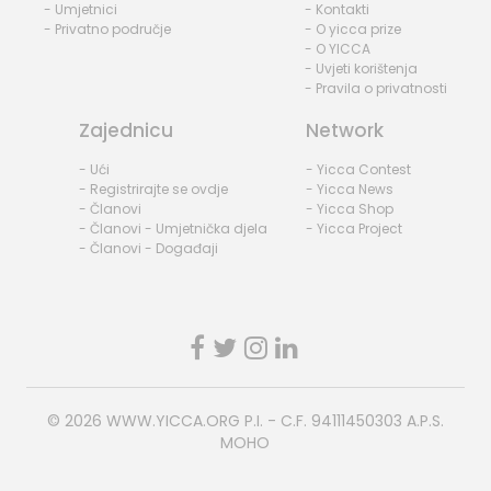
- Umjetnici
- Kontakti
- Privatno područje
- O yicca prize
- O YICCA
- Uvjeti korištenja
- Pravila o privatnosti
Zajednicu
Network
- Ući
- Yicca Contest
- Registrirajte se ovdje
- Yicca News
- Članovi
- Yicca Shop
- Članovi - Umjetnička djela
- Yicca Project
- Članovi - Događaji
© 2026
WWW.YICCA.ORG
P.I. - C.F. 94111450303 A.P.S.
MOHO