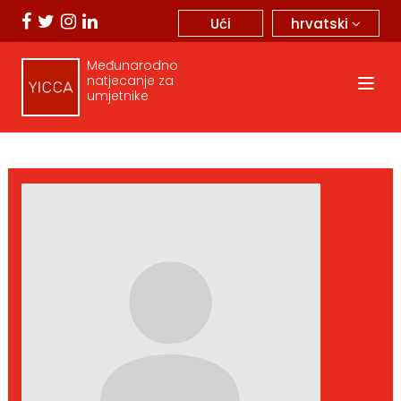
hrvatski
Ući
Međunarodno
natjecanje za
umjetnike