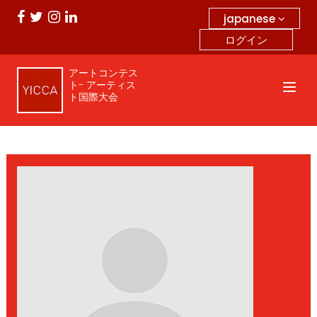
japanese
ログイン
アートコンテス
ト- アーティス
ト国際大会