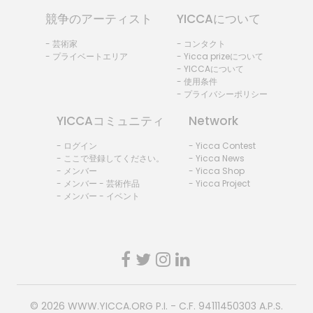
競争のアーティスト
YICCAについて
- 芸術家
- コンタクト
- プライベートエリア
- Yicca prizeについて
- YICCAについて
- 使用条件
- プライバシーポリシー
YICCAコミュニティ
Network
- ログイン
- Yicca Contest
- ここで登録してください。
- Yicca News
- メンバー
- Yicca Shop
- メンバー - 芸術作品
- Yicca Project
- メンバー - イベント
© 2026
WWW.YICCA.ORG
P.I. - C.F. 94111450303 A.P.S.