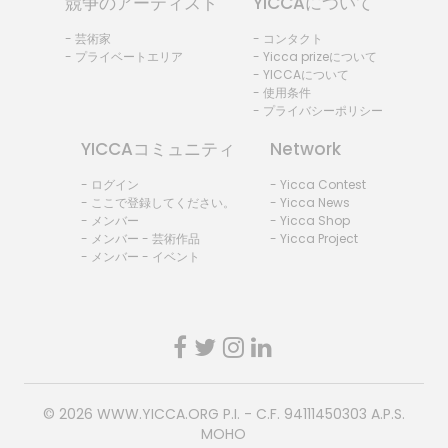
競争のアーティスト
YICCAについて
- 芸術家
- コンタクト
- プライベートエリア
- Yicca prizeについて
- YICCAについて
- 使用条件
- プライバシーポリシー
YICCAコミュニティ
Network
- ログイン
- Yicca Contest
- ここで登録してください。
- Yicca News
- メンバー
- Yicca Shop
- メンバー - 芸術作品
- Yicca Project
- メンバー - イベント
© 2026
WWW.YICCA.ORG
P.I. - C.F. 94111450303 A.P.S.
MOHO