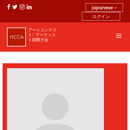
japanese
ログイン
アートコンテス
ト- アーティス
ト国際大会