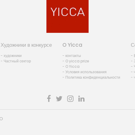
Художники в конкурсе
O Yicca
С
- художники
- контакты
- 
- Частный сектор
- O yicca prize
- 
- O Yicca
- 
- Условия использования
- 
- Политика конфиденциальности
- 
HO