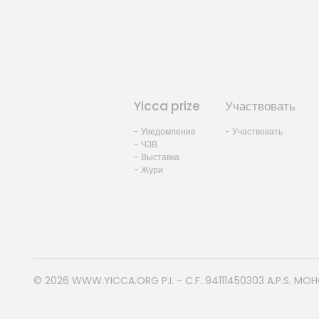
Yicca prize
Участвовать
- Уведомление
- Участвовать
- ЧЗВ
- Выставка
- Жури
© 2026
WWW.YICCA.ORG
P.I. - C.F. 94111450303 A.P.S. MO