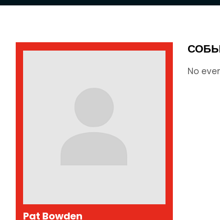
СОБЫ
No eve
Pat Bowden