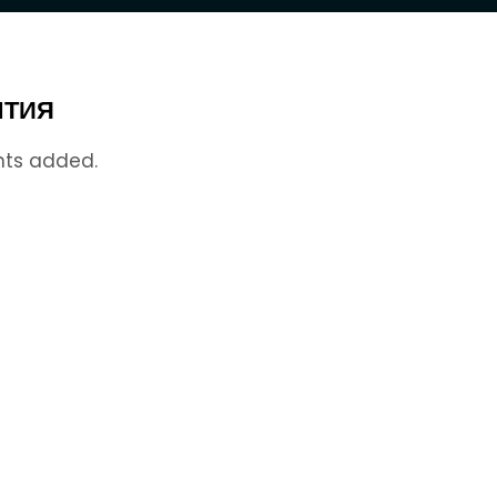
ТИЯ
nts added.