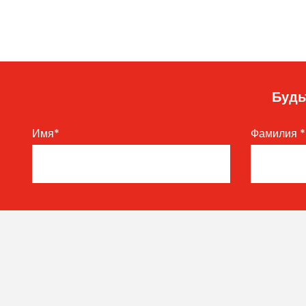
Будь
Имя
*
Фамилия
*