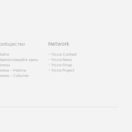
ообщество
Network
Войти
- Yicca Contest
Зарегистрируйся здесь
- Yicca News
Члены
- Yicca Shop
члены - Работы
- Yicca Project
члены - События