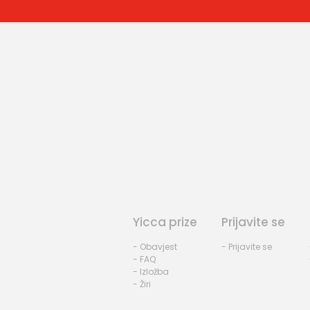
Yicca prize
Prijavite se
- Obavjest
- Prijavite se
- FAQ
- Izložba
- Žiri