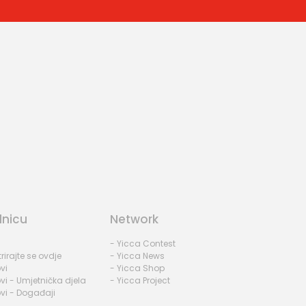
dnicu
Network
- Yicca Contest
rirajte se ovdje
- Yicca News
vi
- Yicca Shop
vi - Umjetnička djela
- Yicca Project
vi - Događaji