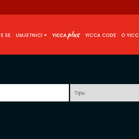
TE SE
UMJETNICI
YICCA CODE
O YIC