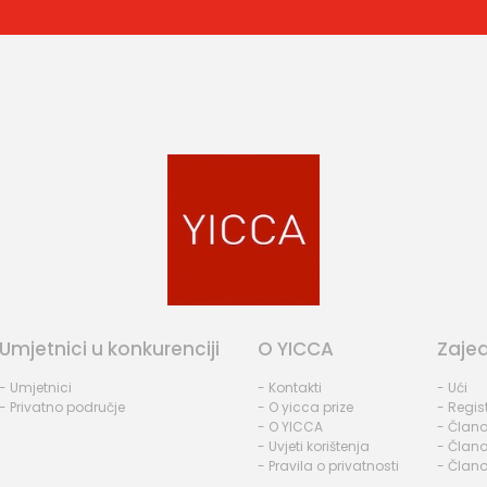
Umjetnici u konkurenciji
O YICCA
Zaje
- Umjetnici
- Kontakti
- Ući
- Privatno područje
- O yicca prize
- Regist
- O YICCA
- Člano
- Uvjeti korištenja
- Člano
- Pravila o privatnosti
- Člano