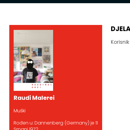
DJEL
Korisni
Raudi Malerei
Muški
Rođen u: Dannenberg (Germany) je 11
Srpanj 1972.