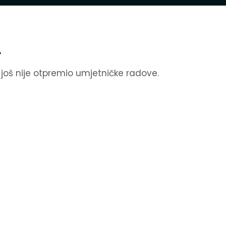
A
k još nije otpremio umjetničke radove.