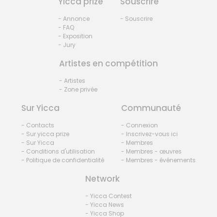
Yicca prize
Souscrire
- Annonce
- Souscrire
- FAQ
- Exposition
- Jury
Artistes en compétition
- Artistes
- Zone privée
Sur Yicca
Communauté
- Contacts
- Connexion
- Sur yicca prize
- Inscrivez-vous ici
- Sur Yicca
- Membres
- Conditions d'utilisation
- Membres - œuvres
- Politique de confidentialité
- Membres - événements
Network
- Yicca Contest
- Yicca News
- Yicca Shop