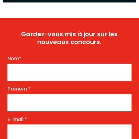
Gardez-vous mis à jour sur les
nouveaux concours.
Nom
*
Prénom
*
E-mail
*